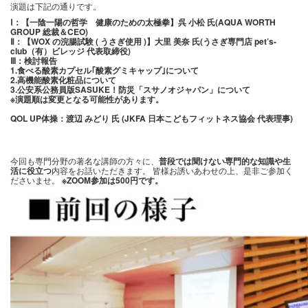
演題は下記の通りです。
Ⅰ：【一陰一陽の哲学 健康のための太極拳】呉 小松 氏(AQUA WORTH
GROUP 総裁＆CEO)
Ⅱ：【WOX の浣腸試験 ( うさぎ使用 )】大里 美奈 氏(うさぎ専門店 pet’s-
club（有）ビレッジ 代表取締役)
Ⅲ：検討報告
1.食べる酸素カプセル｢酸素グミキャップ｣について
2.高機能酸素化粧品について
3.公安系公務員版SASUKE！防災「スサノオジャパン」について
※演題順は変更となる可能性があります。
QOL UP体操：渡辺 みどり 氏 (JKFA 日本こどもフィットネス協会 代表理事)
今回も専門分野の著名な講師の方々に、
普段では聞けない専門的な知識や生
活に役立つ
内容をお話いただきます。 皆様お誘いあわせの上、是非ご参加く
ださいませ。
※ZOOM参加は500円です。