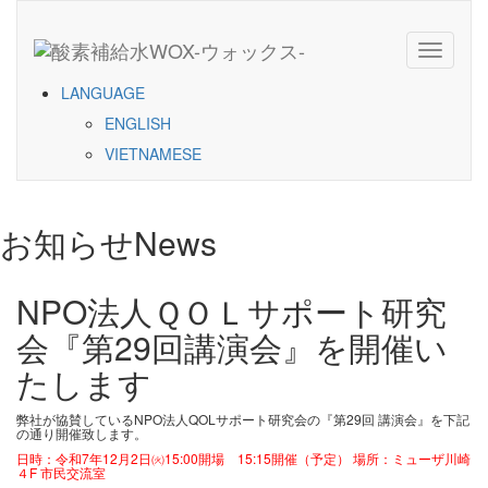
Toggle
navigati
LANGUAGE
ENGLISH
VIETNAMESE
お知らせ
News
NPO法人ＱＯＬサポート研究
会『第29回講演会』を開催い
たします
弊社が協賛しているNPO法人QOLサポート研究会の『第29回 講演会』を下記
の通り開催致します。
日時：令和7年12月2日㈫15:00開場 15:15開催（予定）
場所：ミューザ川崎
４F 市民交流室