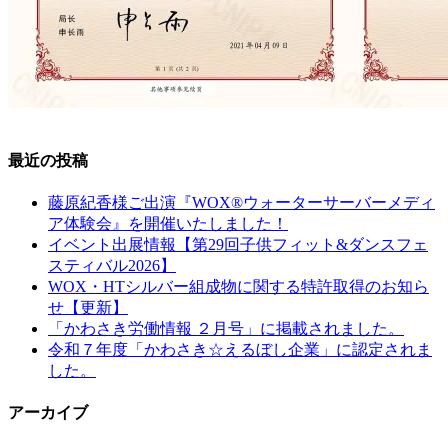
最近の投稿
藤原紀香様ご出演『WOX®ウォーターサーバーメディ
ア体験会』を開催いたしました！
イベント出展情報【第29回子供フィット&ダンスフェ
スティバル2026】
WOX・HTシルバー組成物に関する特許取得のお知ら
せ【更新】
「かわさき労働情報 ２月号」に掲載されました。
令和７年度「かわさき☆えるぼし企業」に認定されま
した。
アーカイブ