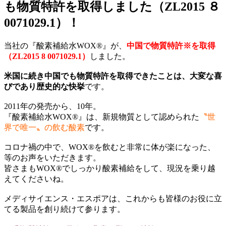
も物質特許を取得しました（ZL2015 ８
0071029.1）！
当社の『酸素補給水WOX®』が、
中国で物質特許※を取得
（ZL2015 8 0071029.1）
しました。
米国に続き中国でも物質特許を取得できたことは、大変な喜
びであり歴史的な快挙
です。
2011年の発売から、10年。
『酸素補給水WOX®』は、新規物質として認められた
〝世
界で唯一〟の飲む酸素
です。
コロナ禍の中で、WOX®を飲むと非常に体が楽になった、
等のお声をいただきます。
皆さまもWOX®でしっかり酸素補給をして、現況を乗り越
えてくださいね。
メディサイエンス・エスポアは、これからも皆様のお役に立
てる製品を創り続けて参ります。