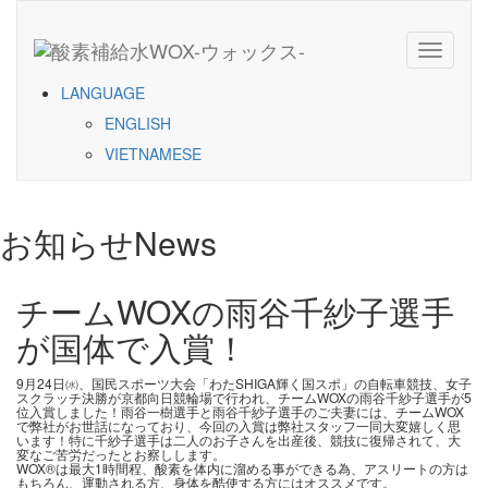
Toggle
navigati
LANGUAGE
ENGLISH
VIETNAMESE
お知らせ
News
チームWOXの雨谷千紗子選手
が国体で入賞！
9月24日㈬、国民スポーツ大会「わたSHIGA輝く国スポ」の自転車競技、女子
スクラッチ決勝が京都向日競輪場で行われ、チームWOXの雨谷千紗子選手が5
位入賞しました！雨谷一樹選手と雨谷千紗子選手のご夫妻には、チームWOX
で弊社がお世話になっており、今回の入賞は弊社スタッフ一同大変嬉しく思
います！特に千紗子選手は二人のお子さんを出産後、競技に復帰されて、大
変なご苦労だったとお察しします。
WOX®は最大1時間程、酸素を体内に溜める事ができる為、アスリートの方は
もちろん、運動される方、身体を酷使する方にはオススメです。