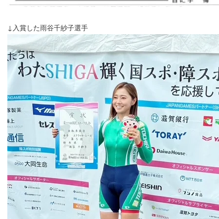
↓入賞した雨谷千紗子選手