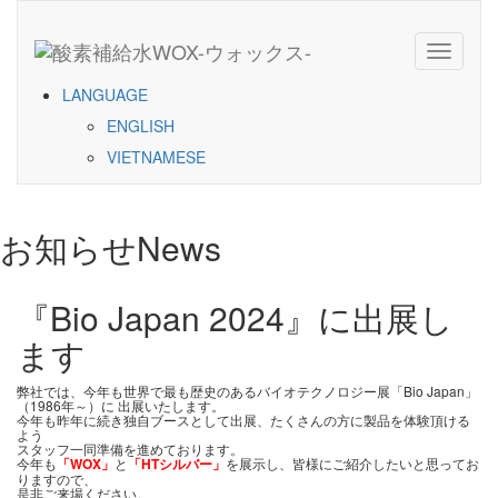
Toggle
navigati
LANGUAGE
ENGLISH
VIETNAMESE
お知らせ
News
『Bio Japan 2024』に出展し
ます
弊社では、今年も世界で最も歴史のあるバイオテクノロジー展「Bio Japan」
（1986年～）に 出展いたします。
今年も昨年に続き独自ブースとして出展、たくさんの方に製品を体験頂ける
よう
スタッフ一同準備を進めております。
今年も
「WOX」
と
「HTシルバー」
を展示し、皆様にご紹介したいと思ってお
りますので、
是非ご来場ください。