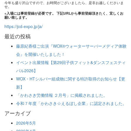
今年も盛り沢山ですので、お時間がございましたら、是非お越しくださいま
せ。
※
入場には事前登録が必要です。
下記URLから事前登録頂きたく、宜しくお
願い致します。
https://jcd-expo.jp/ja/
最近の投稿
藤原紀香様ご出演『WOX®ウォーターサーバーメディア体験
会』を開催いたしました！
イベント出展情報【第29回子供フィット&ダンスフェスティ
バル2026】
WOX・HTシルバー組成物に関する特許取得のお知らせ【更
新】
「かわさき労働情報 ２月号」に掲載されました。
令和７年度「かわさき☆えるぼし企業」に認定されました。
アーカイブ
2026年5月